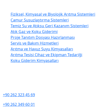
Atık Su Arıtma Sistemleri
Fiziksel, Kimyasal ve Biyolojik Arıtma Sistemleri
Çamur Susuzlaştırma Sistemleri
Temiz Su ve Atıksu Geri Kazanım Sistemleri
Atık Gaz ve Koku Giderimi
Proje Tanıtım Dosyası Hazırlanması
Servis ve Bakım Hizmetleri
Arıtma ve Havuz Suyu Kimyasalları
Arıtma Tesisi Cihaz ve Ekipman Tedariği
Koku Giderim Kimyasalları
Bize Ulaşın
Yeşilyurt Mah. Hürler Cad. No: 323/1
Başiskele / KOCAELİ
+90 262 323 45 69
+90 262 349 60 01