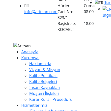
Tür
Hürler
Cuma
info@aritsan.com
Cad. No:
08.00
İngi
323/1
-
Başiskele,
18.00
KOCAELİ
Anasayfa
Kurumsal
Hakkımızda
Vizyon & Misyon
Kalite Politikası
Kalite Belgeleri
İnsan Kaynakları
Müşteri İlişkileri
Karar Kuralı Prosedürü
Hizmetlerimiz